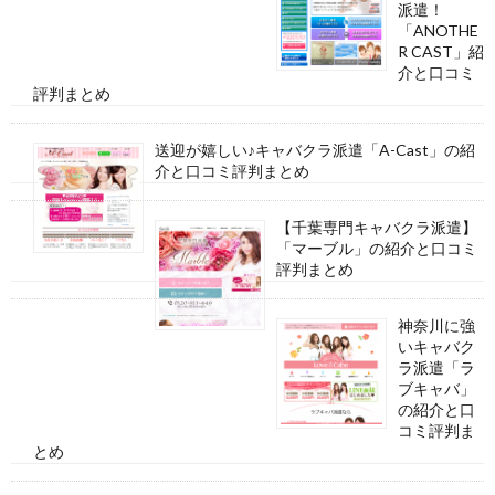
派遣！
「ANOTHE
R CAST」紹
介と口コミ
評判まとめ
送迎が嬉しい♪キャバクラ派遣「A-Cast」の紹
介と口コミ評判まとめ
【千葉専門キャバクラ派遣】
「マーブル」の紹介と口コミ
評判まとめ
神奈川に強
いキャバク
ラ派遣「ラ
ブキャバ」
の紹介と口
コミ評判ま
とめ