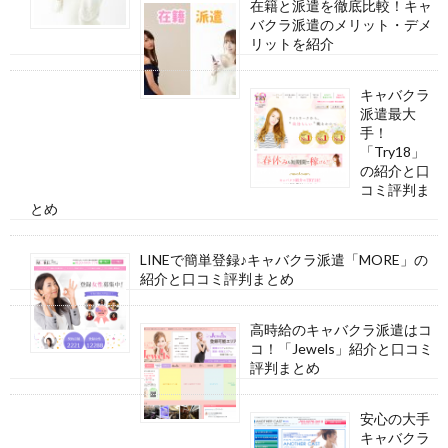
在籍と派遣を徹底比較！キャ
バクラ派遣のメリット・デメ
リットを紹介
キャバクラ
派遣最大
手！
「Try18」
の紹介と口
コミ評判ま
とめ
LINEで簡単登録♪キャバクラ派遣「MORE」の
紹介と口コミ評判まとめ
高時給のキャバクラ派遣はコ
コ！「Jewels」紹介と口コミ
評判まとめ
安心の大手
キャバクラ