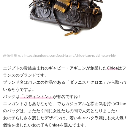
画像引用元：https://nanboya.com/post-brand/chloe-bag-paddington-hb/
エジプトの貴族生まれのギャビー・アギヨンが創業した
Chloe
はフ
ランスのブランドです。
ブランド名はバレエの作品である「ダフニスとクロエ」から取って
いるそうですよ。
バッグは
「パディントン」
が有名ですね！
エレガントさもありながら、でもカジュアルな雰囲気を持つChloe
のバッグは、またたく間に女性たちの間で人気となりました♪
女の子らしさを残したデザインは、若いキャバクラ嬢にも大人気！
個性を出したい女の子もChloeを選んでます。