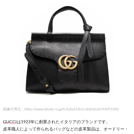
画像引用元：https://www.bluek.co.jp/fs/tokei/LBGU442622A7M0T1000
GUCCI
は1923年に創業されたイタリアのブランドです。
皮革職人によって作られるバッグなどの皮革製品は、オードリー・