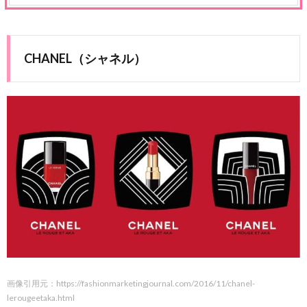
CHANEL（シャネル）
画像引用元：https://fashionmarketingjournal.com/2016/11/chanel-
lerougeetaka.html