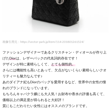
画像引用元：https://vector-park.jp/item/114-201801261524/
ファッションデザイナーであるクリスチャン・ディオールが作り上
げた
Dior
は、レザーバックの代名詞的存在です！
デザインが特に素晴らしくて、
とても個性的。
さらには機能性も高いとあって、欠点がないくらい素晴らしいクオ
リティーも魅力なんです♪
あのダイアナ妃もDiorのバッグを愛用するなど、世界中の女性の憧
れのブランドになっています。
もちろんキャバクラ嬢にも大人気！お財布や香水の評価も高くて、
価格以上の満足度が得られると大好評！
質にもこだわりたい女性にはオススメのブランドです。