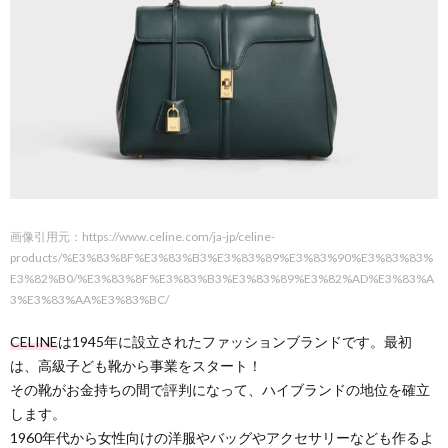
画像引用元：https://www.celine.com/ja-jp/celine-
products/%E3%83%8F%E3%83%B3%E3%83%89%E3%83%90%E3%83%83%
E3%82%B0/%E3%83%8F%E3%83%B3%E3%83%89%E3%82%AD%E3%83%A
3%E3%83%AA%E3%83%BC/
CELINE
は1945年に設立されたファッションブランドです。最初
は、高級子ども靴から事業をスタート！
その靴がお金持ちの間で評判になって、ハイブランドの地位を確立
します。
1960年代から女性向けの洋服やバッグやアクセサリーなども作るよ