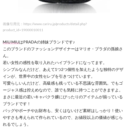
画像引用元：https://www.cariru.jp/products/detail.php?
product_id=19000010011
MIU MIU
はPRADAの姉妹ブランドです♪
このブランドのファッションデザイナーはマリオ・プラダの孫娘さ
ん。
若い女性の感性を取り入れたハイブランドになってます。
シンプルなんだけど、あえて1つ2つ個性を加えたような独特のデザ
インが、世界中の女性セレブを引きつけています。
可愛らしいんだけど、高級感も残っている不思議な雰囲気。でもゴ
ージャス感は控えめなので、誰でも気軽に持つことができますよ。
まさに最近の若いキャバクラ嬢にぴったりのアイテムが揃っている
ブランドです！
バッグやポーチやお財布も、安くはないけど素材はしっかり！使い
やすさも考えられて作られているので、お値段以上の価値が感じら
れるでしょう。