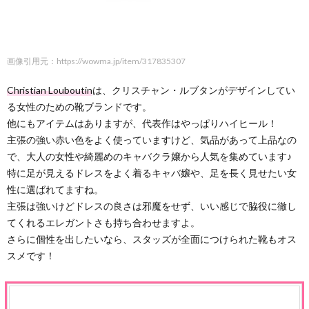
画像引用元：https://wowma.jp/item/317835307
Christian Louboutin
は、クリスチャン・ルブタンがデザインしてい
る女性のための靴ブランドです。
他にもアイテムはありますが、代表作はやっぱりハイヒール！
主張の強い赤い色をよく使っていますけど、気品があって上品なの
で、大人の女性や綺麗めのキャバクラ嬢から人気を集めています♪
特に足が見えるドレスをよく着るキャバ嬢や、足を長く見せたい女
性に選ばれてますね。
主張は強いけどドレスの良さは邪魔をせず、いい感じで脇役に徹し
てくれるエレガントさも持ち合わせますよ。
さらに個性を出したいなら、スタッズが全面につけられた靴もオス
スメです！