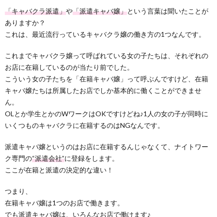
「キャバクラ派遣」
や
「派遣キャバ嬢」
という言葉は聞いたことが
ありますか？
これは、最近流行っているキャバクラ嬢の働き方の1つなんです。
これまでキャバクラ嬢って呼ばれている女の子たちは、それぞれの
お店に在籍しているのが当たり前でした。
こういう女の子たちを「在籍キャバ嬢」って呼ぶんですけど、在籍
キャバ嬢たちは所属したお店でしか基本的に働くことができませ
ん。
OLとか学生とかのWワークはOKですけどね♪1人の女の子が同時に
いくつものキャバクラに在籍するのはNGなんです。
派遣キャバ嬢というのはお店に在籍するんじゃなくて、ナイトワー
ク専門の
“派遣会社”
に登録をします。
ここが在籍と派遣の決定的な違い！
つまり、
在籍キャバ嬢は1つのお店で働きます。
でも派遣キャバ嬢は、いろんなお店で働けます♪