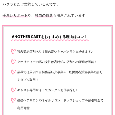
バクラとだけ契約しているんです。
手厚いサポート
や、
独自の特典
も用意されています！
ANOTHER CASTをおすすめする理由はコレ！
独占契約店舗あり！質の高いキャバクラと出会えます♪
クオリティーの高い女性は高時給の店舗への派遣が可能！
業界では異例？有料職業紹介事業&一般労働者派遣事業の許可
をダブル取得！
キャスト専用サイトでカンタンお仕事探し♪
提携ヘアサロンやネイルサロン、ドレスショップを割引料金で
利用可能！