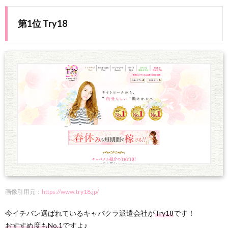
第1位 Try18
画像引用元：
https://www.try18.jp/
今イチバン選ばれているキャバクラ派遣会社が
Try18
です！
おすすめ度もNo.1
ですよ♪